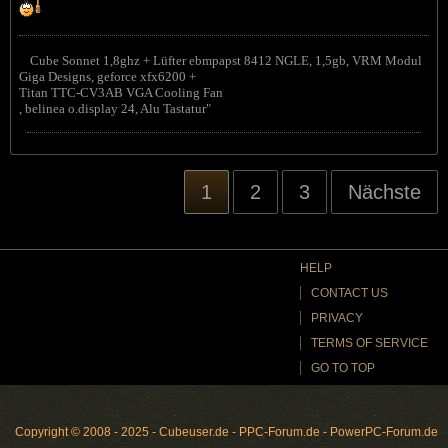

Cube Sonnet 1,8ghz + Lüfter ebmpapst 8412 NGLE, 1,5gb, VRM Modul
Giga Designs, geforce xfx6200 +
Titan TTC-CV3AB VGA Cooling Fan
, belinea o.display 24, Alu Tastatur"
1
2
3
Nächste
HELP
CONTACT US
PRIVACY
TERMS OF SERVICE
GO TO TOP
Copyright © 2008 - 2025 - Cubeuser.de - PPC-Forum.de - PowerPC-Forum.de