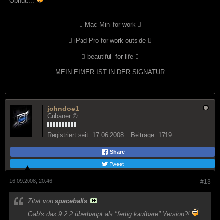
Obhut....
 Mac Mini for work 
 iPad Pro for work outside 
 beautiful
for life 
MEIN EIMER IST IN DER SIGNATUR
johndoe1
Cubaner ©
Registriert seit:
17.06.2008
Beiträge:
1719
Share
Tweet
16.09.2008, 20:46
#13
Zitat von
spaceballs
Gab's das 9.2.2 überhaupt als "fertig kaufbare" Version?!