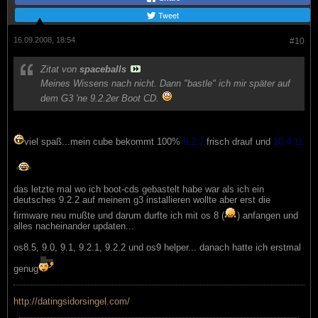
Tweet
16.09.2008, 18:54
#10
Zitat von
spaceballs
Meines Wissens nach nicht. Dann "bastle" ich mir später auf
dem G3 'ne 9.2.2er Boot CD.
viel spaß...mein cube bekommt 100%
9.2.2
frisch drauf und
10.4.11
das letzte mal wo ich boot-cds gebastelt habe war als ich ein
deutsches 9.2.2 auf meinem g3 installieren wollte aber erst die
firmware neu mußte und darum durfte ich mit os 8 (
) anfangen und
alles nacheinander updaten...
os8.5, 9.0, 9.1, 9.2.1, 9.2.2 und os9 helper... danach hatte ich erstmal
genug
http://datingsidorsingel.com/