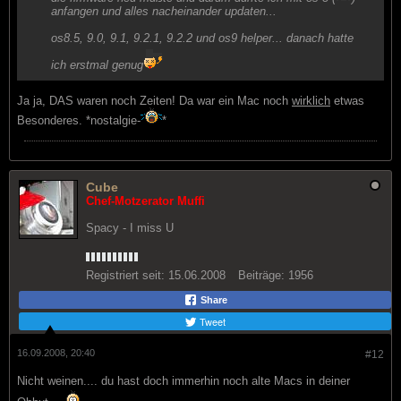
anfangen und alles nacheinander updaten...
os8.5, 9.0, 9.1, 9.2.1, 9.2.2 und os9 helper... danach hatte
ich erstmal genug
Ja ja, DAS waren noch Zeiten! Da war ein Mac noch
wirklich
etwas
Besonderes. *nostalgie-
*
Cube
Chef-Motzerator Muffi
Spacy - I miss U
Registriert seit:
15.06.2008
Beiträge:
1956
Share
Tweet
16.09.2008, 20:40
#12
Nicht weinen.... du hast doch immerhin noch alte Macs in deiner