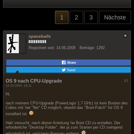
1
2
3
Nächste
spaceballs
Registriert seit:
14.06.2008
Beiträge:
1292
Share
Tweet
OS 9 nach CPU-Upgrade
#1
16.09.2008, 18:11
Hi,
nach meinem CPU-Upgrade (PowerLogix 1,7 GHz) ist kein Booten des
Cubes mit 'ner "9er" CD möglich, obwohl das "Boot-Patch" für OS 9
installiert ist.
Hab' versucht, nach
dieser Anleitung
'ne Boot CD zu erstellen. Der
erforderliche "Desktop Folder", der ja zum Starten per CD zwingend
erforderlich ist, wird beim Brennen entfernt.