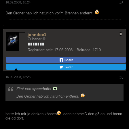
16.09.2008, 18:24
#5
Den Ordner hab' ich natürlich vor'm Brennen entfernt.
johndoe1
Cubaner ©
Registriert seit:
17.06.2008
Beiträge:
1719
Share
Tweet
16.09.2008, 18:25
#6
Zitat von
spaceballs
Den Ordner hab' ich natürlich entfernt.
hätte ich mir ja denken können
. dann schmeiß den g3 an und brenn
die cd dort.