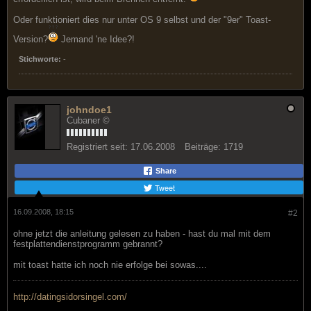
Oder funktioniert dies nur unter OS 9 selbst und der "9er" Toast-
Version?
Jemand 'ne Idee?!
Stichworte:
-
johndoe1
Cubaner ©
Registriert seit:
17.06.2008
Beiträge:
1719
Share
Tweet
16.09.2008, 18:15
#2
ohne jetzt die anleitung gelesen zu haben - hast du mal mit dem
festplattendienstprogramm gebrannt?
mit toast hatte ich noch nie erfolge bei sowas....
http://datingsidorsingel.com/