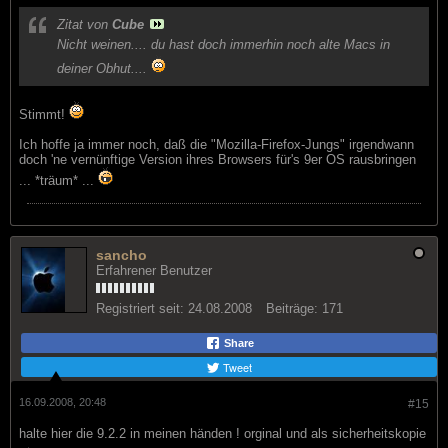
Zitat von
Cube
Nicht weinen.... du hast doch immerhin noch alte Macs in
deiner Obhut....
Stimmt!
Ich hoffe ja immer noch, daß die "Mozilla-Firefox-Jungs" irgendwann
doch 'ne vernünftige Version ihres Browsers für's 9er OS rausbringen
... *träum* ...
sancho
Erfahrener Benutzer
Registriert seit:
24.08.2008
Beiträge:
171
Share
Tweet
16.09.2008, 20:48
#15
halte hier die 9.2.2 in meinen händen ! orginal und als sicherheitskopie