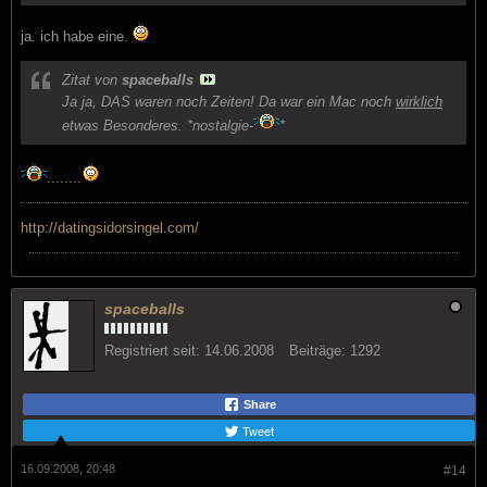
ja. ich habe eine.
Zitat von
spaceballs
Ja ja, DAS waren noch Zeiten! Da war ein Mac noch
wirklich
etwas Besonderes. *nostalgie-
*
........
http://datingsidorsingel.com/
spaceballs
Registriert seit:
14.06.2008
Beiträge:
1292
Share
Tweet
16.09.2008, 20:48
#14