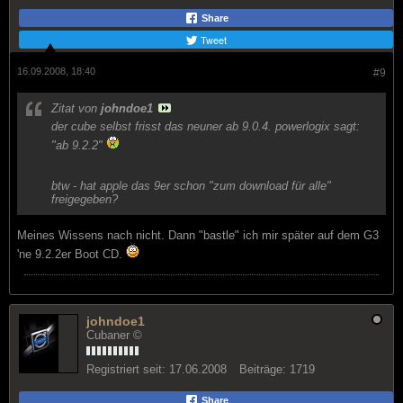
Share
Tweet
16.09.2008, 18:40
#9
Zitat von
johndoe1
der cube selbst frisst das neuner ab 9.0.4. powerlogix sagt:
"ab 9.2.2"
btw - hat apple das 9er schon "zum download für alle"
freigegeben?
Meines Wissens nach nicht. Dann "bastle" ich mir später auf dem G3
'ne 9.2.2er Boot CD.
johndoe1
Cubaner ©
Registriert seit:
17.06.2008
Beiträge:
1719
Share