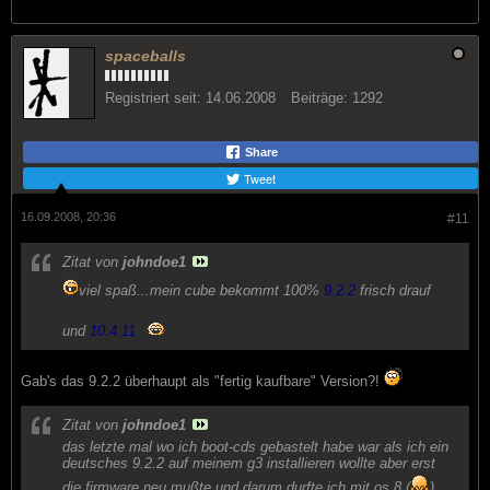
spaceballs
Registriert seit:
14.06.2008
Beiträge:
1292
Share
Tweet
16.09.2008, 20:36
#11
Zitat von
johndoe1
viel spaß...mein cube bekommt 100%
9.2.2
frisch drauf
und
10.4.11
Gab's das 9.2.2 überhaupt als "fertig kaufbare" Version?!
Zitat von
johndoe1
das letzte mal wo ich boot-cds gebastelt habe war als ich ein
deutsches 9.2.2 auf meinem g3 installieren wollte aber erst
die firmware neu mußte und darum durfte ich mit os 8 (
)