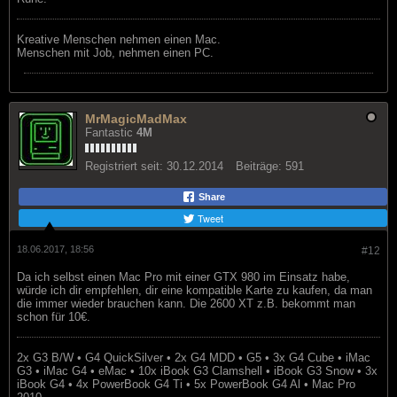
Kreative Menschen nehmen einen Mac.
Menschen mit Job, nehmen einen PC.
MrMagicMadMax
Fantastic
4M
Registriert seit:
30.12.2014
Beiträge:
591
Share
Tweet
18.06.2017, 18:56
#12
Da ich selbst einen Mac Pro mit einer GTX 980 im Einsatz habe,
würde ich dir empfehlen, dir eine kompatible Karte zu kaufen, da man
die immer wieder brauchen kann. Die 2600 XT z.B. bekommt man
schon für 10€.
2x G3 B/W • G4 QuickSilver • 2x G4 MDD • G5 • 3x G4 Cube • iMac
G3 • iMac G4 • eMac • 10x iBook G3 Clamshell • iBook G3 Snow • 3x
iBook G4 • 4x PowerBook G4 Ti • 5x PowerBook G4 Al • Mac Pro