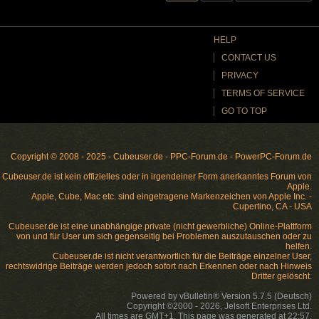
HELP
CONTACT US
PRIVACY
TERMS OF SERVICE
GO TO TOP
Copyright © 2008 - 2025 - Cubeuser.de - PPC-Forum.de - PowerPC-Forum.de
Cubeuser.de ist kein offizielles oder in irgendeiner Form anerkanntes Forum von
Apple.
Apple, Cube, Mac etc. sind eingetragene Markenzeichen von Apple Inc. -
Cupertino, CA - USA
Cubeuser.de ist eine unabhängige private (nicht gewerbliche) Online-Plattform
von und für User um sich gegenseitig bei Problemen auszutauschen oder zu
helfen.
Cubeuser.de ist nicht verantwortlich für die Beiträge einzelner User,
rechtswidrige Beiträge werden jedoch sofort nach Erkennen oder nach Hinweis
Dritter gelöscht.
Powered by vBulletin® Version 5.7.5 (Deutsch)
Copyright ©2000 - 2026, Jelsoft Enterprises Ltd.
All times are GMT+1. This page was generated at 22:57.