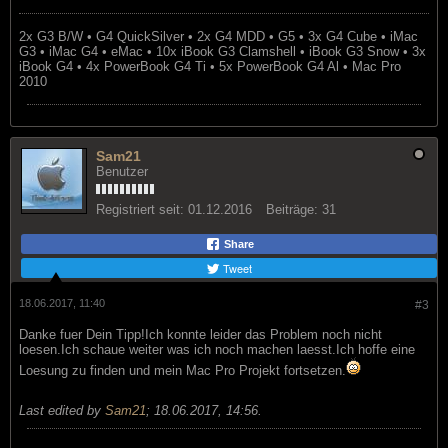
2x G3 B/W • G4 QuickSilver • 2x G4 MDD • G5 • 3x G4 Cube • iMac
G3 • iMac G4 • eMac • 10x iBook G3 Clamshell • iBook G3 Snow • 3x
iBook G4 • 4x PowerBook G4 Ti • 5x PowerBook G4 Al • Mac Pro
2010
Sam21
Benutzer
Registriert seit:
01.12.2016
Beiträge:
31
Share
Tweet
18.06.2017, 11:40
#3
Danke fuer Dein Tipp!Ich konnte leider das Problem noch nicht
loesen.Ich schaue weiter was ich noch machen laesst.Ich hoffe eine
Loesung zu finden und mein Mac Pro Projekt fortsetzen.
Last edited by
Sam21
;
18.06.2017, 14:56
.