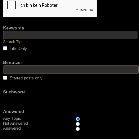
Keywords
Search Tips
Title Only
Benutzer
Started posts only
Stichworte
Answered
Any Topic
Not Answered
Answered