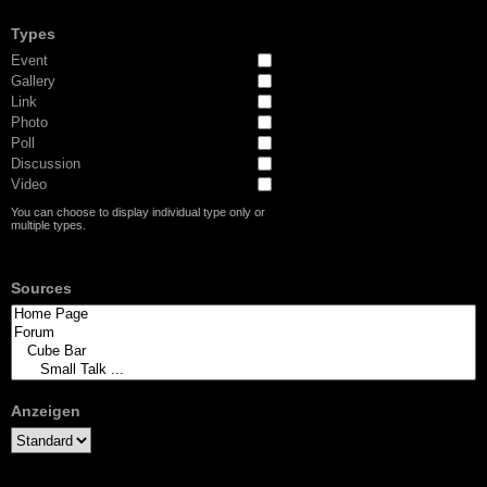
Types
Event
Gallery
Link
Photo
Poll
Discussion
Video
You can choose to display individual type only or
multiple types.
Sources
Anzeigen