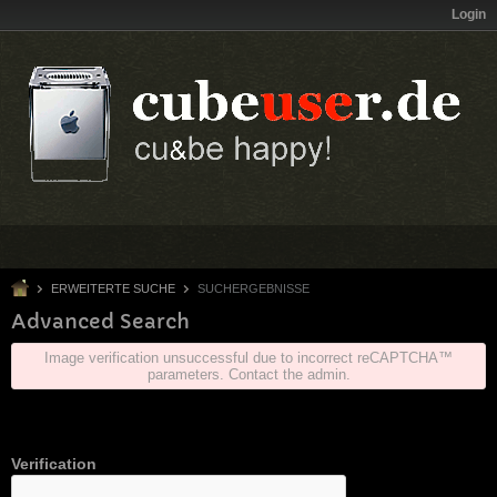
Login
ERWEITERTE SUCHE
SUCHERGEBNISSE
Advanced Search
Image verification unsuccessful due to incorrect reCAPTCHA™
parameters. Contact the admin.
Verification